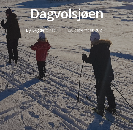
Dagvolsjøen
By
Bygdefolket
29. desember 2021