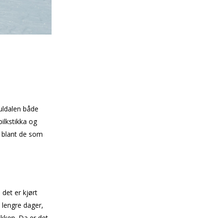
auldalen både
ilkstikka og
r blant de som
det er kjørt
 lengre dager,
ekken. Da er det