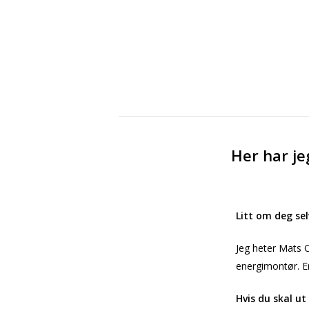
Her har j
Litt om deg se
Jeg heter Mats 
energimontør. Er
Hvis du skal ut 