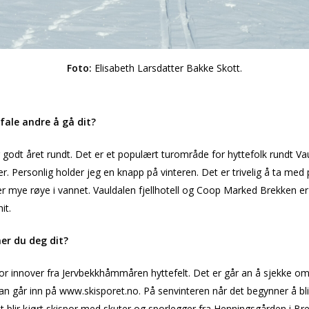
Foto:
Elisabeth Larsdatter Bakke Skott.
fale andre å gå dit?
godt året rundt. Det er et populært turområde for hyttefolk rundt V
. Personlig holder jeg en knapp på vinteren. Det er trivelig å ta med p
 er mye røye i vannet. Vauldalen fjellhotell og Coop Marked Brekken e
it.
r du deg dit?
or innover fra Jervbekkhåmmåren hyttefelt. Det er går an å sjekke om 
n går inn på www.skisporet.no. På senvinteren når det begynner å bli
t blir kjørt skispor med skuter og sporlegger fra Henningsgården i Br