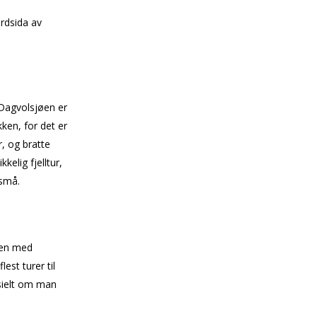
rdsida av
 Dagvolsjøen er
kken, for det er
, og bratte
kelig fjelltur,
 små.
men med
est turer til
esielt om man