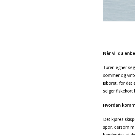
Når vil du anbe
Turen egner seg 
sommer og vinter
isboret, for det
selger fiskekort h
Hvordan komme
Det kjøres skisp
spor, dersom ma
hender det at de