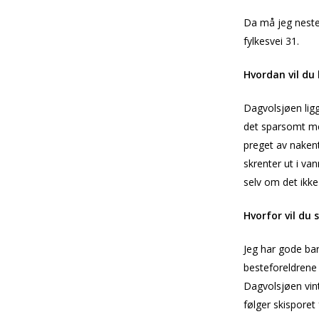
Da må jeg neste
fylkesvei 31.
Hvordan vil du 
Dagvolsjøen ligg
det sparsomt med
preget av nakent
skrenter ut i van
selv om det ikke
Hvorfor vil du 
Jeg har gode ba
besteforeldrene m
Dagvolsjøen vin
følger skisporet