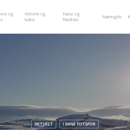
eve og
Historie og
Natur og
Næringsliv
K
bo
kultur
friluftsliv
AKTUELT
I MINE FOTSPOR