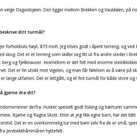
n velge Dagvolsjøen. Den ligger mellom Brekken og Vauldalen, på no
beskrive ditt turmål?
er forholdsvis høyt, 873 moh. Jeg trives godt i åpent terreng, og ved
 skog. Det er et terreng som skiller seg litt ut fra andre steder i Bre
 berg og fjellknauser. Innimellom er det felt med enorme steinblokker
net. Det er fin utsikt mot Vigelen, og man får følelsen av å være på skik
 er lange utfarten. Det er lettgått, og et fint turmål for både store og
så gjerne dra dit?
rndomsminner derfra. Husker spesielt godt fisking og bærturer sam
ine, Bjarne og Ragna Skott. Etter at jeg fikk egne barn, har det blitt fl
terstid. Det er en overkommelig tur med barn selv fra de er små, sp
 fra Jervbekkhåmmåren hyttefelt.