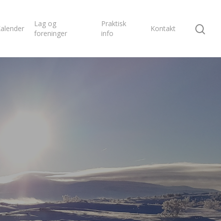
Lag og
Praktisk
alender
Kontakt
foreninger
info