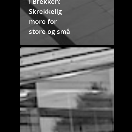
i Brekken:
Skrekkelig
moro for
store og små