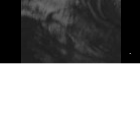
AKTUELT
HISTORIE
LEVE OG BO
Historien som lå gjemt
på tjue gårder