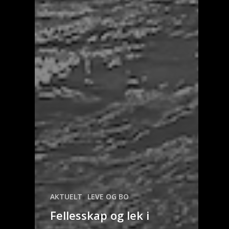
AKTUELT
LEVE OG BO
Fellesskap og lek i