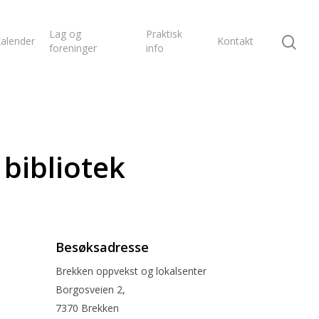
Lag og
Praktisk
alender
Kontakt
foreninger
info
bibliotek
Besøksadresse
Brekken oppvekst og lokalsenter
Borgosveien 2,
7370 Brekken