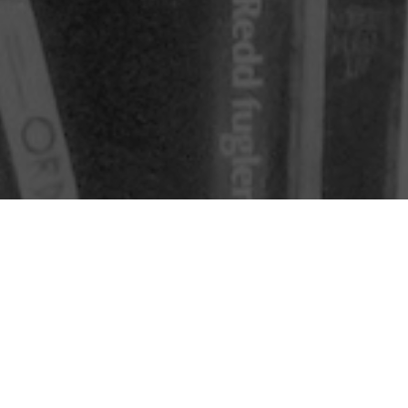
Slektsforskning, oppskrifter, film o