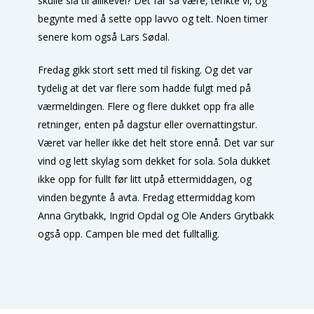
skulle slå til allikevel? Det får så være, tenkte vi, og
begynte med å sette opp lavvo og telt. Noen timer
senere kom også Lars Sødal.
Fredag gikk stort sett med til fisking. Og det var
tydelig at det var flere som hadde fulgt med på
værmeldingen. Flere og flere dukket opp fra alle
retninger, enten på dagstur eller overnattingstur.
Været var heller ikke det helt store ennå. Det var sur
vind og lett skylag som dekket for sola. Sola dukket
ikke opp for fullt før litt utpå ettermiddagen, og
vinden begynte å avta. Fredag ettermiddag kom
Anna Grytbakk, Ingrid Opdal og Ole Anders Grytbakk
også opp. Campen ble med det fulltallig.