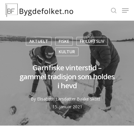
Hit enter to search or ESC to close
AKTUELT
FISKE
FRILUFTSLIV
KULTUR
Garnfiske vinterstid –
gammel tradisjon som holdes
i hevd
By
Elisabeth Larsdatter Bakke Skott
15. januar 2021