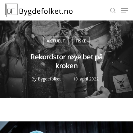
Hit enter to search or ESC to close
AKTUELT
FISKE
Rekordstor røye bet på
kroken
By
Bygdefolket
10. april 2022