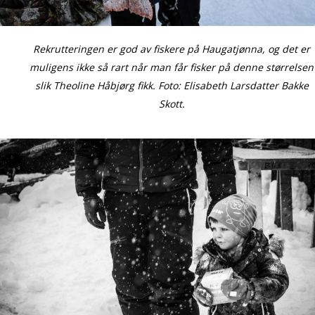
Rekrutteringen er god av fiskere på Haugatjønna, og det er
muligens ikke så rart når man får fisker på denne størrelsen
slik Theoline Håbjørg fikk. Foto: Elisabeth Larsdatter Bakke
Skott.
Aktuelt
Leve og bo
Historie og kultur
Profilen
Brekken bibliotek
Natur og friluftsli
Næringsliv
Kalender