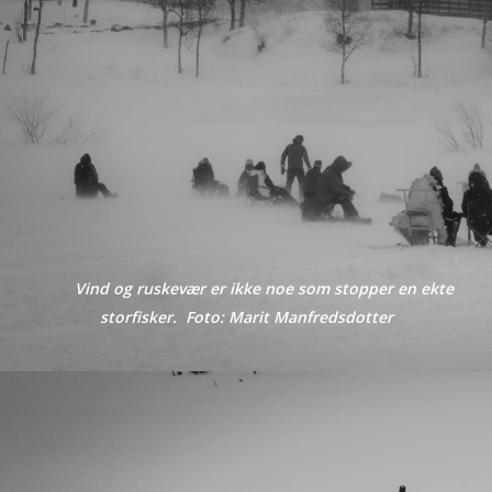
Vind og ruskevær er ikke noe som stopper en ekte
storfisker. Foto: Marit Manfredsdotter