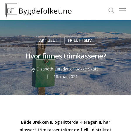
Hit enter to search or ESC to close
AKTUELT
FRILUFTSLIV
Hvor finnes trimkassene?
By
Elisabeth Larsdatter Bakke Skott
18. mai 2021
Både Brekken IL og Hitterdal-Feragen IL har
plassert trimkasser i skog og fjell i distriktet