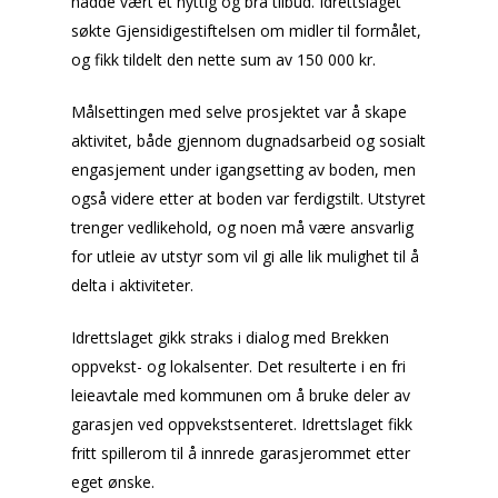
hadde vært et nyttig og bra tilbud. Idrettslaget
søkte Gjensidigestiftelsen om midler til formålet,
og fikk tildelt den nette sum av 150 000 kr.
Målsettingen med selve prosjektet var å skape
aktivitet, både gjennom dugnadsarbeid og sosialt
engasjement under igangsetting av boden, men
også videre etter at boden var ferdigstilt. Utstyret
trenger vedlikehold, og noen må være ansvarlig
for utleie av utstyr som vil gi alle lik mulighet til å
delta i aktiviteter.
Idrettslaget gikk straks i dialog med Brekken
oppvekst- og lokalsenter. Det resulterte i en fri
leieavtale med kommunen om å bruke deler av
garasjen ved oppvekstsenteret. Idrettslaget fikk
fritt spillerom til å innrede garasjerommet etter
eget ønske.