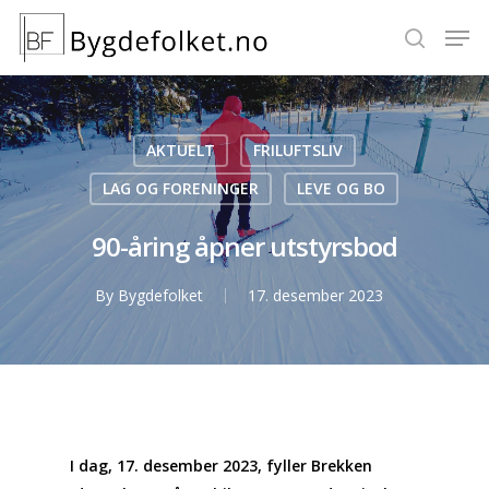
Hit enter to search or ESC to close
AKTUELT
FRILUFTSLIV
LAG OG FORENINGER
LEVE OG BO
90-åring åpner utstyrsbod
By
Bygdefolket
17. desember 2023
I dag, 17. desember 2023, fyller Brekken