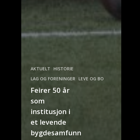
AKTUELT
HISTORIE
LAG OG FORENINGER
LEVE OG BO
Feirer 50 år
som
institusjon i
et levende
bygdesamfunn