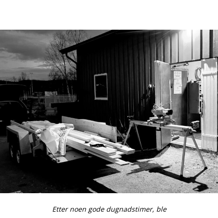
Etter noen gode dugnadstimer, ble