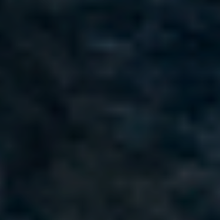
Aktuelt
Leve og bo
Historie og kultur
Profilen
Brekken bibliotek
Natur og friluftsli
Næringsliv
Kalender