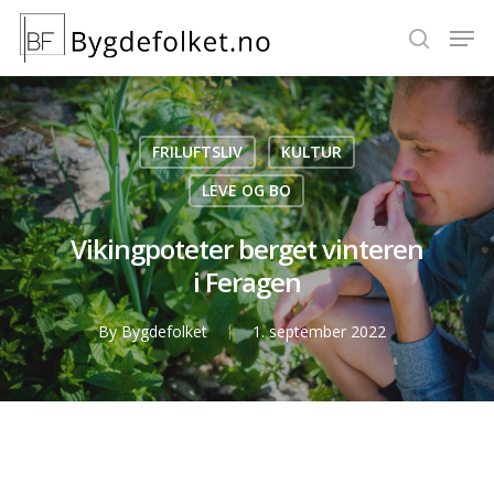
Hit enter to search or ESC to close
FRILUFTSLIV
KULTUR
LEVE OG BO
Vikingpoteter berget vinteren
i Feragen
By
Bygdefolket
1. september 2022