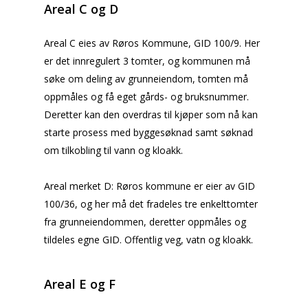
Areal C og D
Areal
C eies av Røros Kommune, GID 100/9.
Her
er det innregulert 3 tomter, og kommunen må
søke om deling av grunneiendom, tomten må
oppmåles og få eget gårds- og bruksnummer.
Deretter kan den overdras
til kjøper som nå kan
starte prosess med byggesøknad samt søknad
om tilkobling til vann og kloakk.
Areal
merket D: Røros kommune er eier av GID
100/36, og her må det fradeles tre enkelttomter
fra grunneiendommen, deretter oppmåles og
tildeles egne GID. Offentlig veg, vatn og kloakk.
Areal E og F