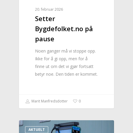
Historie og kultur
Profilen
20. februar 2026
Setter
Brekken bibliotek
Natur og friluftsli
Bygdefolket.no på
Næringsliv
pause
Kalender
Noen ganger må vi stoppe opp.
Ikke for å gi opp, men for å
Lag og foreninger
finne ut om det vi gjør fortsatt
Praktisk info
betyr noe. Den tiden er kommet.
Kontakt
Marit Manfredsdotter
0
Mest populært siste 
AKTUELT