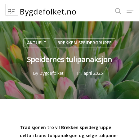
Hit enter to search or ESC to close
AKTUELT
BREKKEN SPEIDERGRUPPE
Speidernes tulipanaksjon
By
Bygdefolket
11. april 2025
Tradisjonen tro vil Brekken speidergruppe
delta i Lions tulipanaksjon og selge tulipaner