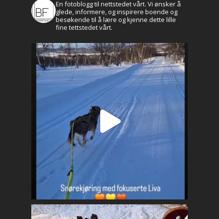
En fotoblogg til nettstedet vårt. Vi ønsker å
glede, informere, og inspirere boende og
besøkende til å lære og kjenne dette lille
fine tettstedet vårt.
Aktuelt
Leve og bo
Historie og kultur
Profilen
Brekken bibliotek
Natur og friluftsli
Næringsliv
Kalender
Lag og foreninger
Praktisk info
Kontakt