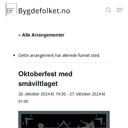
« Alle Arrangementer
Hit enter to search or ESC to close
Dette arrangement har allerede funnet sted.
Oktoberfest med
småviltlaget
26. oktober 2024 kl. 19:30
-
27. oktober 2024 kl.
01:00