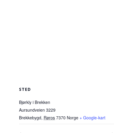
STED
Bjørkly i Brekken
Aursundveien 3229
Aktuelt
Brekkebygd
,
Røros
7370
Norge
+ Google-kart
Leve og bo