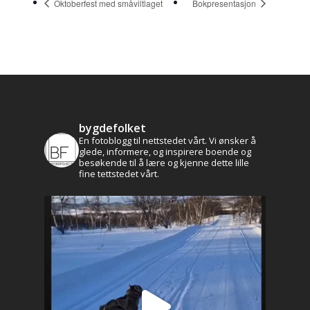
Oktoberfest med småviltlaget
Bokpresentasjon
Historie og kultur
Profilen
Brekken bibliotek
Natur og friluftsli
Næringsliv
Kalender
bygdefolket
Lag og foreninger
En fotoblogg til nettstedet vårt. Vi ønsker å
glede, informere, og inspirere boende og
besøkende til å lære og kjenne dette lille
Praktisk info
fine tettstedet vårt.
Kontakt
Mest populært siste 