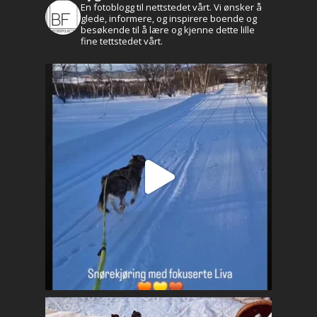
En fotoblogg til nettstedet vårt. Vi ønsker å
glede, informere, og inspirere boende og
besøkende til å lære og kjenne dette lille
fine tettstedet vårt.
Aktuelt
Leve og bo
Historie og kultur
Profilen
Brekken bibliotek
Natur og friluftsli