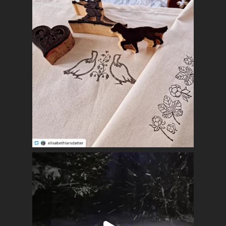
Næringsliv
Kalender
Lag og foreninger
Praktisk info
Kontakt
Mest populært siste 