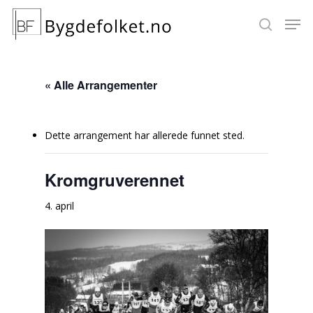
« Alle Arrangementer
Hit enter to search or ESC to close
Dette arrangement har allerede funnet sted.
Kromgruverennet
4. april