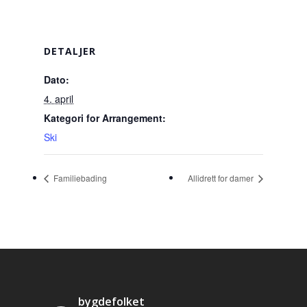
DETALJER
Dato:
4. april
Kategori for Arrangement:
Ski
Familiebading
Allidrett for damer
bygdefolket