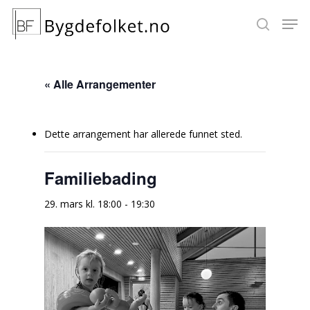
« Alle Arrangementer
Hit enter to search or ESC to close
Dette arrangement har allerede funnet sted.
Familiebading
29. mars kl. 18:00
-
19:30