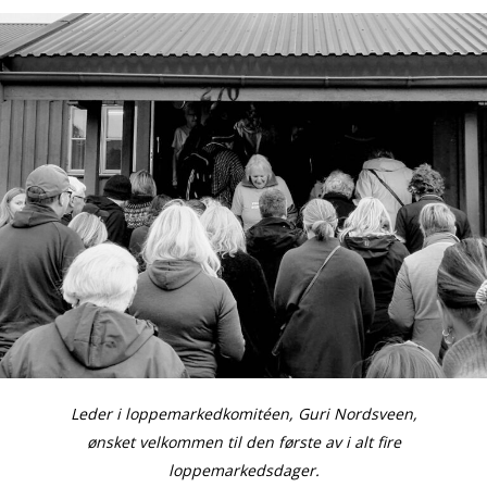
Leder i loppemarkedkomitéen, Guri Nordsveen,
ønsket velkommen til den første av i alt fire
loppemarkedsdager.