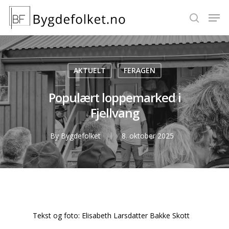
Hit enter to search or ESC to close
AKTUELT
FERAGEN
Populært loppemarked i
Fjellvang
By
Bygdefolket
8. oktober 2025
Tekst og foto: Elisabeth Larsdatter Bakke Skott