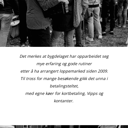
Det merkes at bygdelaget har opparbeidet seg
Aktuelt
mye erfaring og gode rutiner
etter å ha arrangert loppemarked siden 2009.
Leve og bo
Til tross for mange besøkende gikk det unna i
betalingsteltet,
Historie og kultur
Profilen
med egne køer for kortbetaling, Vipps og
Brekken bibliotek
Natur og friluftsli
kontanter.
Næringsliv
Kalender