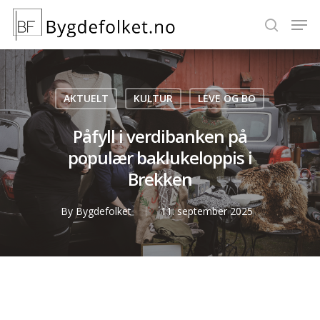
Hit enter to search or ESC to close
AKTUELT
KULTUR
LEVE OG BO
Påfyll i verdibanken på
populær baklukeloppis i
Brekken
By
Bygdefolket
11. september 2025