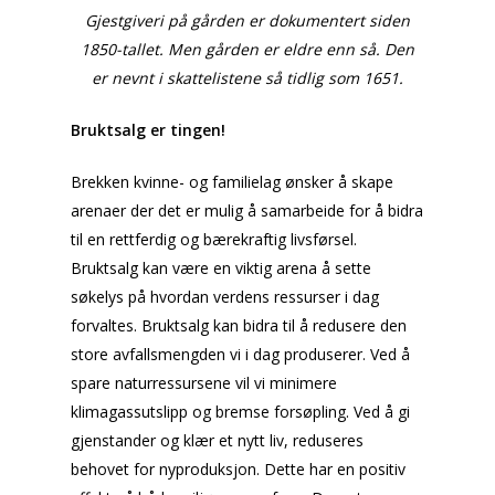
Gjestgiveri på gården er dokumentert siden
Brekken bibliotek
Natur og friluftsli
1850-tallet. Men gården er eldre enn så. Den
er nevnt i skattelistene så tidlig som 1651.
Næringsliv
Bruktsalg er tingen!
Kalender
Lag og foreninger
Brekken kvinne- og familielag ønsker å skape
arenaer der det er mulig å samarbeide for å bidra
Praktisk info
til en rettferdig og bærekraftig livsførsel.
Bruktsalg kan være en viktig arena å sette
Kontakt
søkelys på hvordan verdens ressurser i dag
forvaltes. Bruktsalg kan bidra til å redusere den
store avfallsmengden vi i dag produserer. Ved å
Mest populært siste 
spare naturressursene vil vi minimere
klimagassutslipp og bremse forsøpling. Ved å gi
gjenstander og klær et nytt liv, reduseres
behovet for nyproduksjon. Dette har en positiv