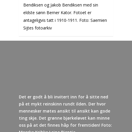
Lag og foreninger
Bendiksen og Jakob Bendiksen med sin
eldste sønn Berner Kator. Fotoet er
Praktisk info
antageligvis tatt i 1910-1911. Foto: Saemien
Kontakt
Sijtes fotoarkiv
Mest populært siste 
Det er godt å bli invitert inn for å sitte ned
på et mykt reinskinn rundt ilden. Der hvor
mennesker møtes ansikt til ansikt kan gode
ting skje. Det grønne bjørkeløvet kan minne
oss på at det finnes håp for fremtiden! Foto: