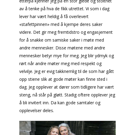
etterpå kjenner jeg på en stor glede og stolthet
av å tenke på hva de fikk utrettet. Vi som i dag
lever har vært heldig å få overlevert
«stafettpinnen» med å kjempe deres saker
videre. Det gir meg fremtidstro og engasjement
for å snakke om samiske saker i møte med
andre mennesker. Disse møtene med andre
mennesker betyr mye for meg. Jeg blir ydmyk og
rørt når andre møter meg med respekt og
velvilje. Jeg er evig takknemlig til de som har gått
opp stiene slik at gode møter kan finne sted i
dag. Jeg opplever at dører som tidligere har vært
steng, nå står på gløtt. Stadig oftere opplever jeg
å bli invitert inn. Da kan gode samtaler og
opplevelser deles.