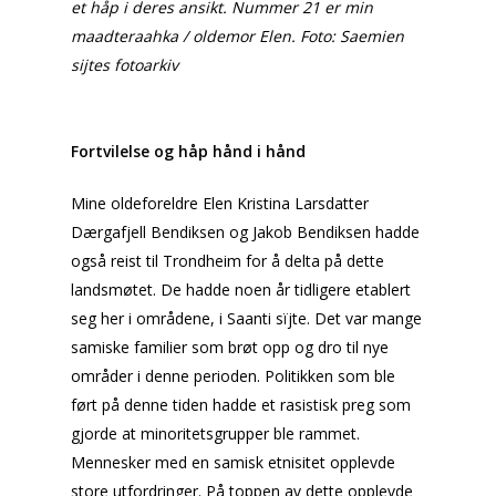
et håp i deres ansikt. Nummer 21 er min
maadteraahka / oldemor Elen.
Foto: Saemien
sijtes fotoarkiv
Fortvilelse og håp hånd i hånd
Mine oldeforeldre Elen Kristina Larsdatter
Dærgafjell Bendiksen og Jakob Bendiksen hadde
også reist til Trondheim for å delta på dette
landsmøtet. De hadde noen år tidligere etablert
seg her i områdene, i
Saanti sïjte
. Det var mange
samiske familier som brøt opp og dro til nye
områder i denne perioden. Politikken som ble
ført på denne tiden hadde et rasistisk preg som
gjorde at minoritetsgrupper ble rammet.
Mennesker med en samisk etnisitet opplevde
store utfordringer. På toppen av dette opplevde