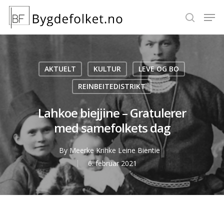
Hit enter to search or ESC to close
AKTUELT
KULTUR
LEVE OG BO
REINBEITEDISTRIKT
Lahkoe biejjine – Gratulerer
med samefolkets dag
By
Meerke Krihke Leine Bientie
6. februar 2021