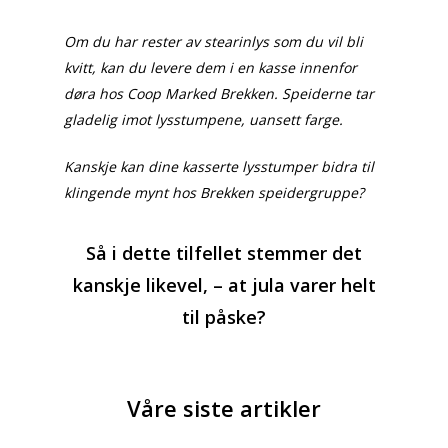
Om du har rester av stearinlys som du vil bli
kvitt, kan du levere dem i en kasse innenfor
døra hos Coop Marked Brekken. Speiderne tar
gladelig imot lysstumpene, uansett farge.
Kanskje kan dine kasserte lysstumper bidra til
klingende mynt hos Brekken speidergruppe?
Aktuelt
Så i dette tilfellet stemmer det
Leve og bo
kanskje likevel, – at jula varer helt
til påske?
Historie og kultur
Profilen
Brekken bibliotek
Natur og friluftsli
Våre siste artikler
Næringsliv