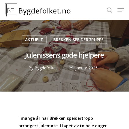
Hit enter to search or ESC to close
AKTUELT
BREKKEN SPEIDERGRUPPE
Julenissens gode hjelpere
By
Bygdefolket
29. januar 2025
I mange år har Brekken speidertropp
arrangert julemøte. I løpet av to hele dager