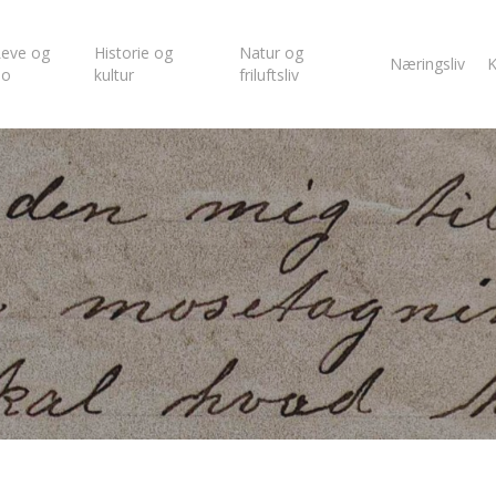
eve og
Historie og
Natur og
Næringsliv
K
bo
kultur
friluftsliv