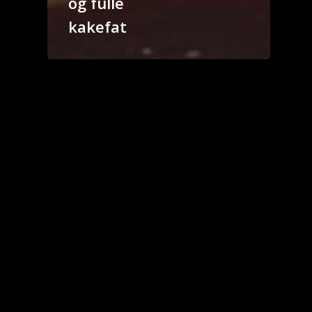
og fulle
kakefat