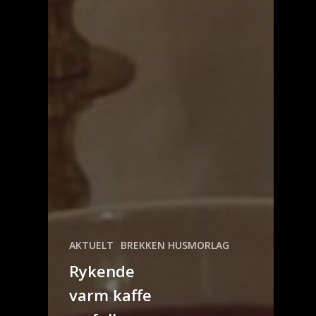
AKTUELT
BREKKEN HUSMORLAG
Rykende
varm kaffe