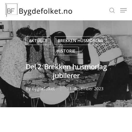
Hit enter to search or ESC to close
AKTUELT
BREKKEN HUSMORLAG
HISTORIE
Del 2: Brekken husmorlag
jubilerer
By
Bygdefolket
11. desember 2023