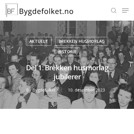
Hit enter to search or ESC to close
AKTUELT
BREKKEN HUSMORLAG
HISTORIE
Del 1: Brekken husmorlag
jubilerer
By
Bygdefolket
10. desember 2023