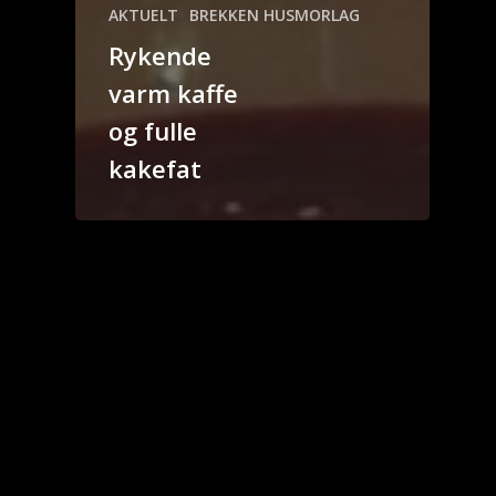
AKTUELT
BREKKEN HUSMORLAG
Rykende
varm kaffe
og fulle
kakefat