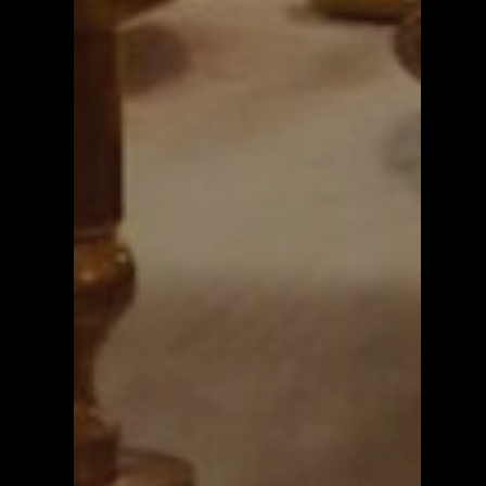
Natur og friluftsli
Næringsliv
Kalender
Lag og foreninger
Praktisk info
Kontakt
Mest populært siste 