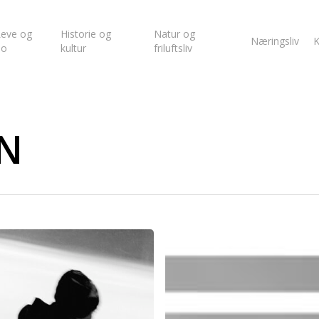
eve og
Historie og
Natur og
Næringsliv
K
bo
kultur
friluftsliv
N