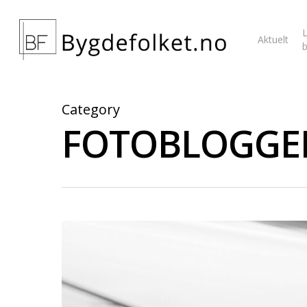
L
Aktuelt
Category
FOTOBLOGGE
Hit enter to search or ESC to close