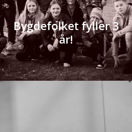
Bygdefolket fyller 3
år!