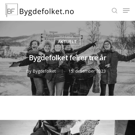
Hit enter to search or ESC to close
AKTUELT
Bygdefolket feirer tre år
By
Bygdefolket
15. desember 2023