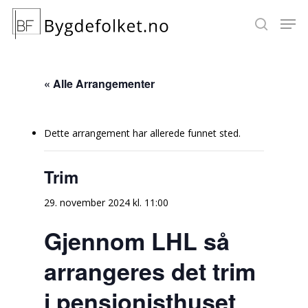
« Alle Arrangementer
Hit enter to search or ESC to close
Dette arrangement har allerede funnet sted.
Trim
29. november 2024 kl. 11:00
Gjennom LHL så
arrangeres det trim
i pensjonisthuset