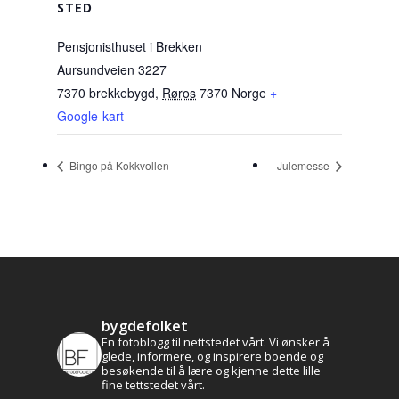
STED
Pensjonisthuset i Brekken
Aursundveien 3227
7370 brekkebygd
,
Røros
7370
Norge
+
Google-kart
Bingo på Kokkvollen
Julemesse
bygdefolket
En fotoblogg til nettstedet vårt. Vi ønsker å
glede, informere, og inspirere boende og
besøkende til å lære og kjenne dette lille
fine tettstedet vårt.