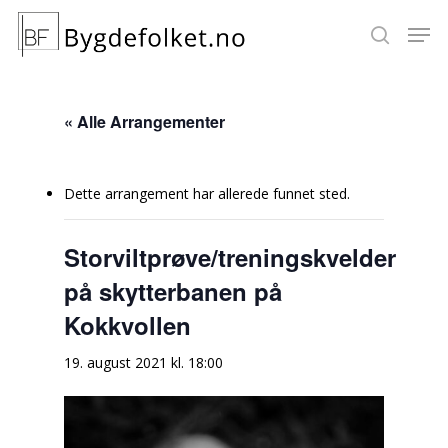
« Alle Arrangementer
Hit enter to search or ESC to close
Dette arrangement har allerede funnet sted.
Storviltprøve/treningskvelder
på skytterbanen på
Kokkvollen
19. august 2021 kl. 18:00