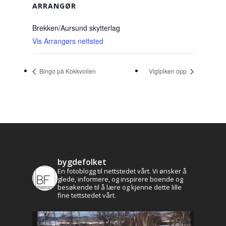
ARRANGØR
Brekken/Aursund skytterlag
Vis Arrangørs nettsted
Bingo på Kokkvollen
Viglpiken opp
bygdefolket
En fotoblogg til nettstedet vårt. Vi ønsker å
glede, informere, og inspirere boende og
besøkende til å lære og kjenne dette lille
fine tettstedet vårt.