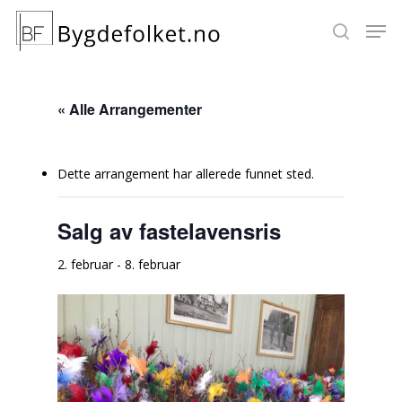
« Alle Arrangementer
Hit enter to search or ESC to close
Dette arrangement har allerede funnet sted.
Salg av fastelavensris
2. februar
-
8. februar