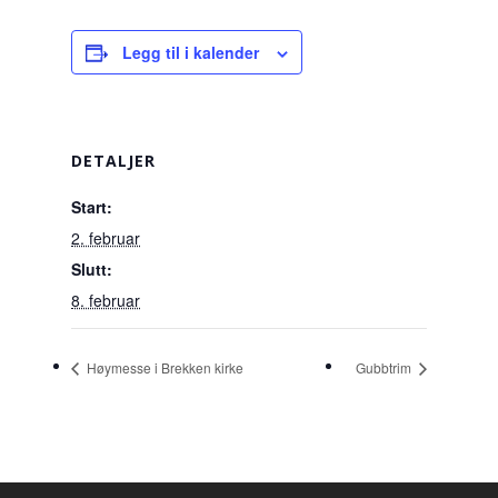
Legg til i kalender
DETALJER
Start:
2. februar
Slutt:
8. februar
Høymesse i Brekken kirke
Gubbtrim