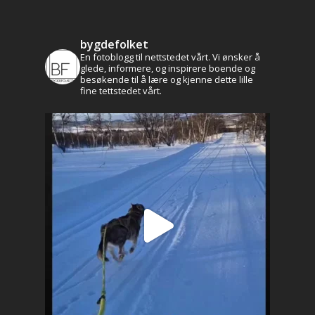
bygdefolket
En fotoblogg til nettstedet vårt. Vi ønsker å
glede, informere, og inspirere boende og
besøkende til å lære og kjenne dette lille
fine tettstedet vårt.
Aktuelt
Leve og bo
Historie og kultur
Profilen