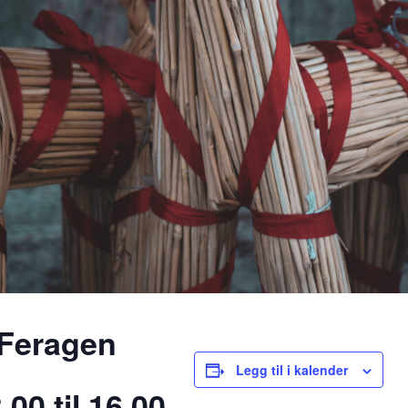
g Feragen
Legg til i kalender
00 til 16.00.