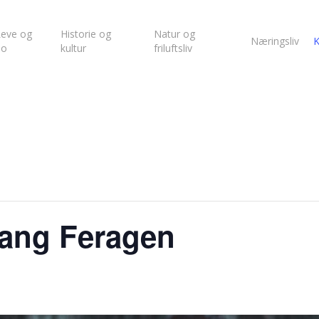
eve og
Historie og
Natur og
Næringsliv
K
bo
kultur
friluftsliv
lvang Feragen