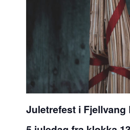
Juletrefest i Fjellvan
5.juledag fra klokka 13.