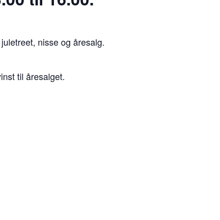
uletreet, nisse og åresalg.
st til åresalget.