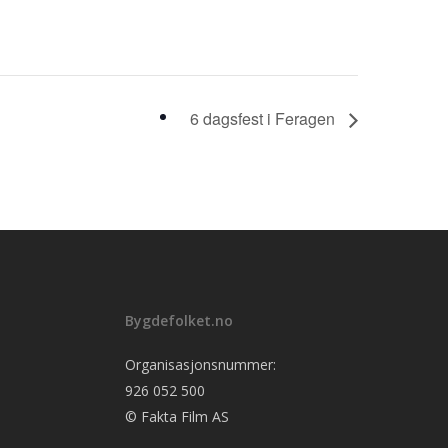
6 dagsfest i Feragen
Bygdefolket.no
Organisasjonsnummer:
926 052 500
© Fakta Film AS