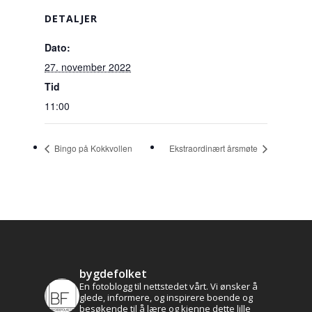
DETALJER
Dato:
27. november 2022
Tid
11:00
Bingo på Kokkvollen
Ekstraordinært årsmøte
bygdefolket
En fotoblogg til nettstedet vårt. Vi ønsker å
glede, informere, og inspirere boende og
besøkende til å lære og kjenne dette lille