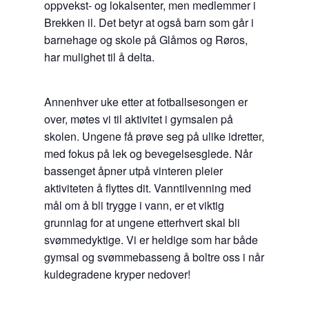
oppvekst- og lokalsenter, men medlemmer i
Brekken il. Det betyr at også barn som går i
barnehage og skole på Glåmos og Røros,
har mulighet til å delta.
Annenhver uke etter at fotballsesongen er
over, møtes vi til aktivitet i gymsalen på
skolen. Ungene få prøve seg på ulike idretter,
med fokus på lek og bevegelsesglede. Når
bassenget åpner utpå vinteren pleier
aktiviteten å flyttes dit. Vanntilvenning med
mål om å bli trygge i vann, er et viktig
grunnlag for at ungene etterhvert skal bli
svømmedyktige. Vi er heldige som har både
gymsal og svømmebasseng å boltre oss i når
kuldegradene kryper nedover!