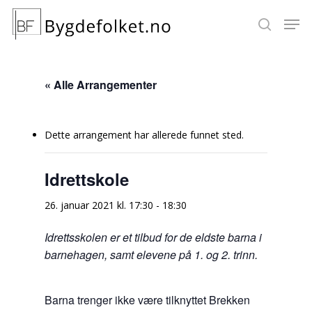
« Alle Arrangementer
Hit enter to search or ESC to close
Dette arrangement har allerede funnet sted.
Idrettskole
26. januar 2021 kl. 17:30
-
18:30
Idrettsskolen er et tilbud for de eldste barna i
barnehagen, samt elevene på 1. og 2. trinn.
Barna trenger ikke være tilknyttet Brekken