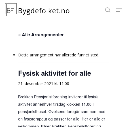
« Alle Arrangementer
Hit enter to search or ESC to close
Dette arrangement har allerede funnet sted.
Fysisk aktivitet for alle
21. desember 2021 kl. 11:00
Brekken Pensjonistforening inviterer til fysisk
aktivitet annenhver tirsdag klokken 11.00 i
pensjonisthuset. Øvelsene foregår sammen med
en fysioterapeut og passer for alle. Her er alle er
velkommen, hilser Brekken Pensjonistforening.