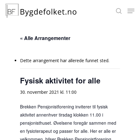
« Alle Arrangementer
Hit enter to search or ESC to close
Dette arrangement har allerede funnet sted.
Fysisk aktivitet for alle
30. november 2021 kl. 11:00
Brekken Pensjonistforening inviterer til fysisk
aktivitet annenhver tirsdag klokken 11.00 i
pensjonisthuset. Øvelsene foregår sammen med
en fysioterapeut og passer for alle. Her er alle er
velkommen, hilser Brekken Pensjonistforening.