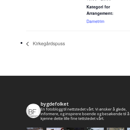
Kategori for
Arrangement:
Dametrim
Kirkegårdspuss
bygdefolket
En fotoblogg til nettstedet vårt. Vi ønsker å glede,
informere, og inspirere boende og besøkende til å
kjenne dette lille fine tettstedet vårt.