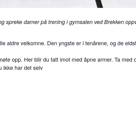
g spreke damer på trening i gymsalen ved Brekken oppve
 aldre velkomne. Den yngste er i tenårene, og de eldste 
møte opp. Her blir du tatt imot med åpne armer. Ta med d
u ikke har det selv