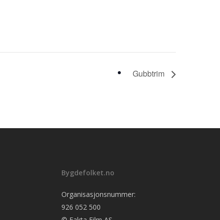
Gubbtrim
Bygdefolket.no
Organisasjonsnummer:
926 052 500
© Fakta Film AS