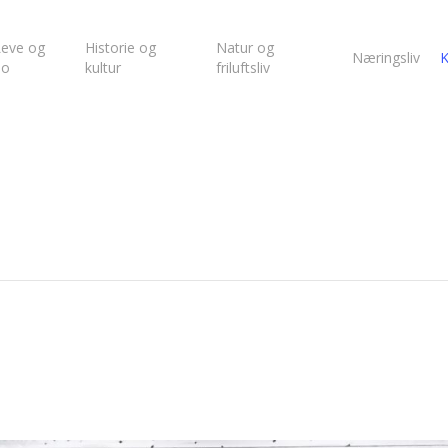
eve og
Historie og
Natur og
Næringsliv
K
bo
kultur
friluftsliv