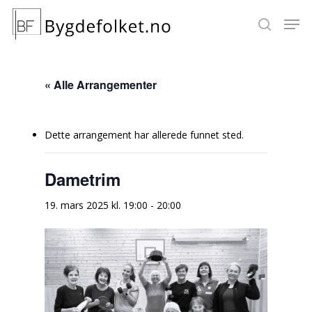
« Alle Arrangementer
Hit enter to search or ESC to close
Dette arrangement har allerede funnet sted.
Dametrim
19. mars 2025 kl. 19:00
-
20:00