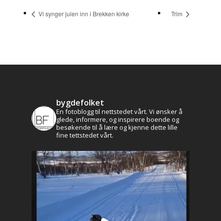
Vi synger julen inn i Brekken kirke
Trim
Aktuelt
bygdefolket
Leve og bo
En fotoblogg til nettstedet vårt. Vi ønsker å
glede, informere, og inspirere boende og
besøkende til å lære og kjenne dette lille
Historie og kultur
Profilen
fine tettstedet vårt.
Brekken bibliotek
Natur og friluftsli
Næringsliv
Kalender
Lag og foreninger