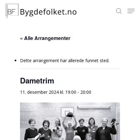
« Alle Arrangementer
Hit enter to search or ESC to close
Dette arrangement har allerede funnet sted.
Dametrim
11. desember 2024 kl. 19:00
-
20:00