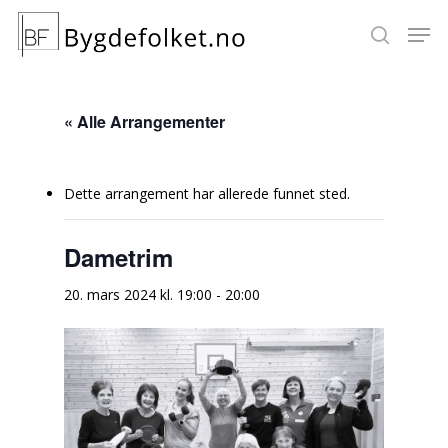
« Alle Arrangementer
Hit enter to search or ESC to close
Dette arrangement har allerede funnet sted.
Dametrim
20. mars 2024 kl. 19:00
-
20:00