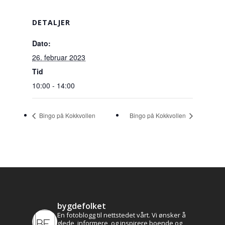
DETALJER
Dato:
26. februar 2023
Tid
10:00 - 14:00
Bingo på Kokkvollen
Bingo på Kokkvollen
bygdefolket
En fotoblogg til nettstedet vårt. Vi ønsker å
glede, informere, og inspirere boende og