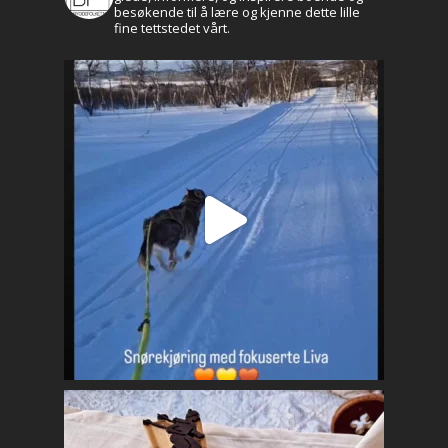
besøkende til å lære og kjenne dette lille
fine tettstedet vårt.
Aktuelt
Leve og bo
Historie og kultur
Profilen
Brekken bibliotek
Natur og friluftsli
Næringsliv
Kalender
Lag og foreninger
Praktisk info
Kontakt