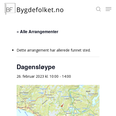
« Alle Arrangementer
Hit enter to search or ESC to close
Dette arrangement har allerede funnet sted.
Dagensløype
26. februar 2023 kl. 10:00
-
14:00