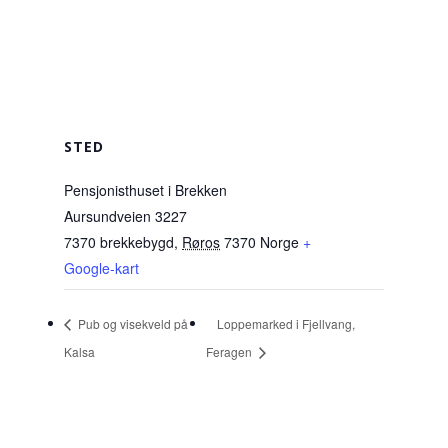
STED
Pensjonisthuset i Brekken
Aursundveien 3227
7370 brekkebygd
,
Røros
7370
Norge
+
Google-kart
Pub og visekveld på
Loppemarked i Fjellvang,
Kalsa
Feragen