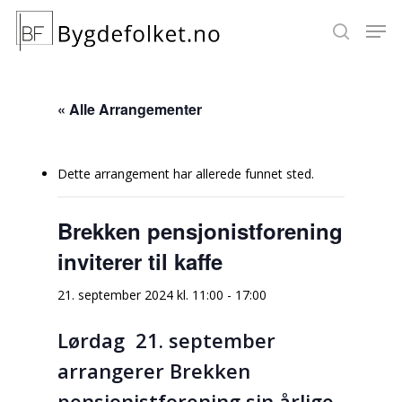
« Alle Arrangementer
Hit enter to search or ESC to close
Dette arrangement har allerede funnet sted.
Brekken pensjonistforening
inviterer til kaffe
21. september 2024 kl. 11:00
-
17:00
Lørdag 21. september
arrangerer Brekken
pensjonistforening sin årlige