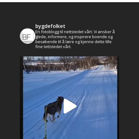
bygdefolket
En fotoblogg til nettstedet vårt. Vi ønsker å
Aktuelt
glede, informere, og inspirere boende og
besøkende til å lære og kjenne dette lille
fine tettstedet vårt.
Leve og bo
Historie og kultur
Profilen
Brekken bibliotek
Natur og friluftsli
Næringsliv
Kalender
Lag og foreninger
Praktisk info