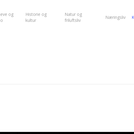
eve og
Historie og
Natur og
Næringsliv
K
bo
kultur
friluftsliv