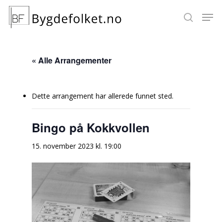
« Alle Arrangementer
Hit enter to search or ESC to close
Dette arrangement har allerede funnet sted.
Bingo på Kokkvollen
15. november 2023 kl. 19:00