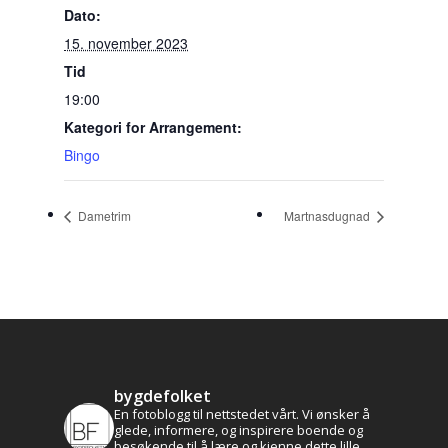
Dato:
15. november 2023
Tid
19:00
Kategori for Arrangement:
Bingo
Dametrim
Martnasdugnad
bygdefolket
En fotoblogg til nettstedet vårt. Vi ønsker å
glede, informere, og inspirere boende og
besøkende til å lære og kjenne dette lille