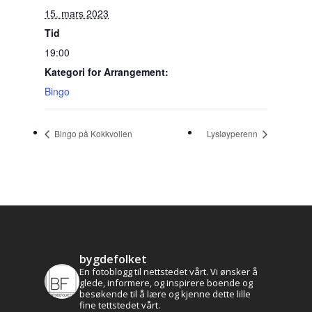
15. mars 2023
Tid
19:00
Kategori for Arrangement:
Bingo
Bingo på Kokkvollen
Lysløyperenn
bygdefolket
En fotoblogg til nettstedet vårt. Vi ønsker å
glede, informere, og inspirere boende og
besøkende til å lære og kjenne dette lille
fine tettstedet vårt.