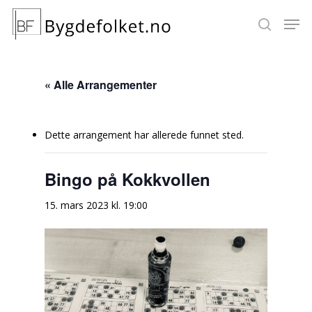
« Alle Arrangementer
Hit enter to search or ESC to close
Dette arrangement har allerede funnet sted.
Bingo på Kokkvollen
15. mars 2023 kl. 19:00