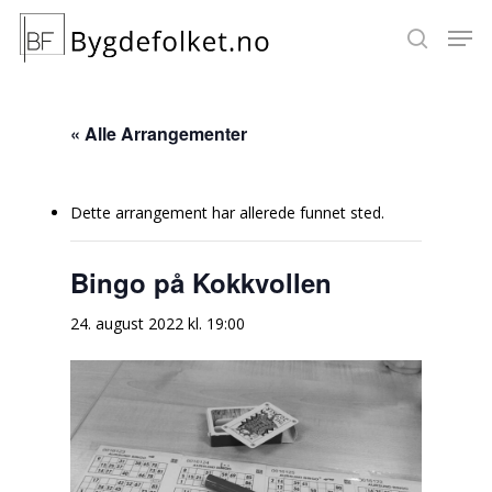
« Alle Arrangementer
Hit enter to search or ESC to close
Dette arrangement har allerede funnet sted.
Bingo på Kokkvollen
24. august 2022 kl. 19:00