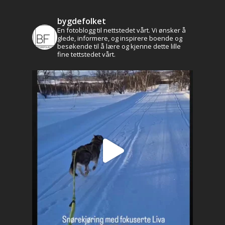
bygdefolket
En fotoblogg til nettstedet vårt. Vi ønsker å
glede, informere, og inspirere boende og
Aktuelt
besøkende til å lære og kjenne dette lille
fine tettstedet vårt.
Leve og bo
Historie og kultur
Profilen
Brekken bibliotek
Natur og friluftsli
Næringsliv
Kalender
Lag og foreninger
Praktisk info
Kontakt