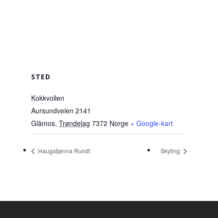
STED
Kokkvollen
Aursundveien 2141
Glåmos
,
Trøndelag
7372
Norge
+ Google-kart
Haugatjønna Rundt
Skyting