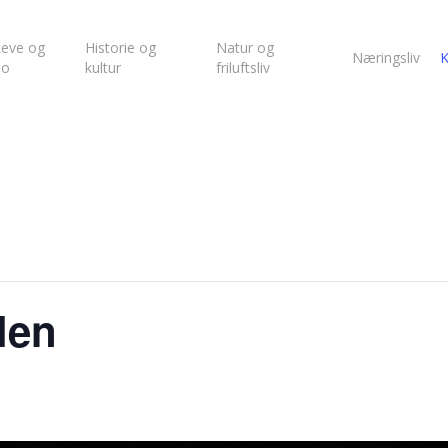
eve og
Historie og
Natur og
Næringsliv
K
bo
kultur
friluftsliv
len