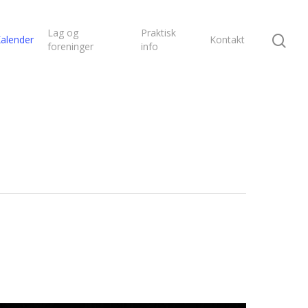
Lag og
Praktisk
alender
Kontakt
foreninger
info