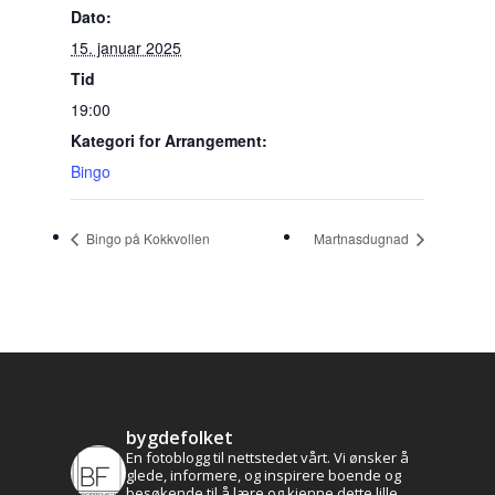
Dato:
15. januar 2025
Tid
19:00
Kategori for Arrangement:
Bingo
Bingo på Kokkvollen
Martnasdugnad
bygdefolket
En fotoblogg til nettstedet vårt. Vi ønsker å
glede, informere, og inspirere boende og
besøkende til å lære og kjenne dette lille