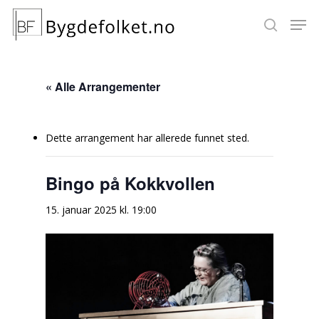
« Alle Arrangementer
Hit enter to search or ESC to close
Dette arrangement har allerede funnet sted.
Bingo på Kokkvollen
15. januar 2025 kl. 19:00