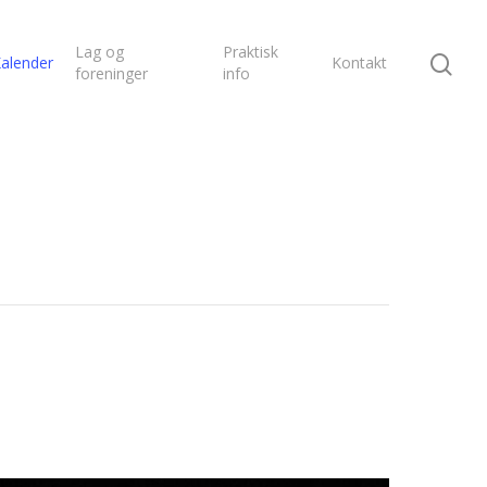
Lag og
Praktisk
alender
Kontakt
foreninger
info