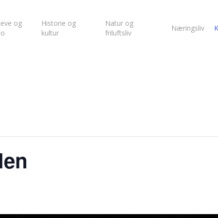
eve og
Historie og
Natur og
Næringsliv
K
bo
kultur
friluftsliv
len