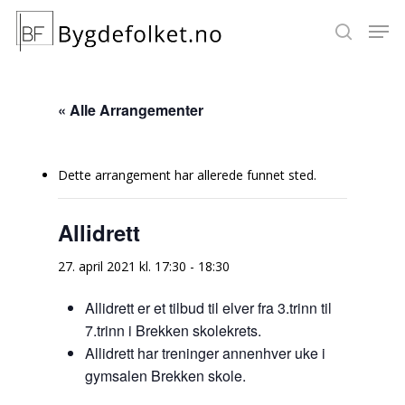
« Alle Arrangementer
Hit enter to search or ESC to close
Dette arrangement har allerede funnet sted.
Allidrett
27. april 2021 kl. 17:30
-
18:30
Allidrett er et tilbud til elver fra 3.trinn til
7.trinn i Brekken skolekrets.
Allidrett har treninger annenhver uke i
gymsalen Brekken skole.