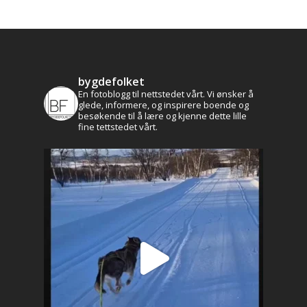
bygdefolket
En fotoblogg til nettstedet vårt. Vi ønsker å
glede, informere, og inspirere boende og
besøkende til å lære og kjenne dette lille
fine tettstedet vårt.
Aktuelt
Leve og bo
Historie og kultur
Profilen