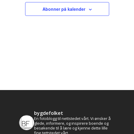
Views
Abonner på kalender
Navigati
bygdefolket
En fotoblogg til nettstedet vårt. Vi ønsker å
glede, informere, og inspirere boende og
besøkende til å lære og kjenne dette lille
fine tettstedet vårt.