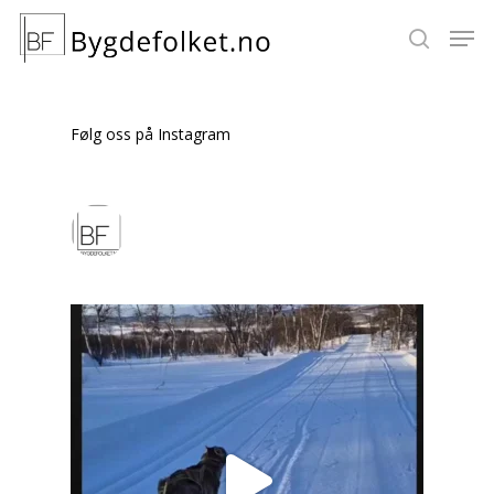
Følg oss på Instagram
Hit enter to search or ESC to close
bygdefolket
En fotoblogg til nettstedet vårt. Vi ønsker å
glede, informere, og inspirere boende og
besøkende til å lære og kjenne dette lille
fine tettstedet vårt.