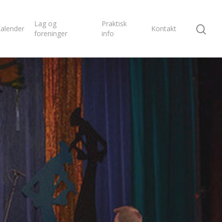
Lag og
Praktisk
alender
Kontakt
foreninger
info