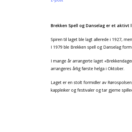
Brekken Spell og Danselag er et aktiv
Spiren til laget ble lagt allerede i 1927, me
I 1979 ble Brekken spell og Danselag formel
I mange år arrangerte laget «Brekkendagen
arrangeres årlig første helga i Oktober.
Laget er en stolt formidler av Rørospolsen
kappleiker og festivaler og tar gjerne spill