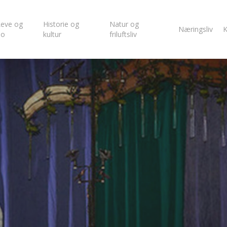
eve og
Historie og
Natur og
Næringsliv
K
bo
kultur
friluftsliv