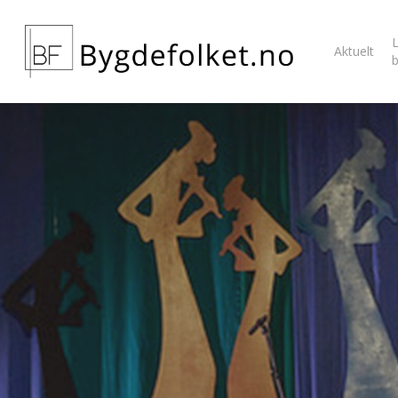
L
Aktuelt
Hit enter to search or ESC to close