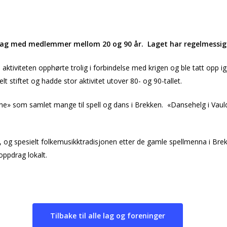
t lag med medlemmer mellom 20 og 90 år. Laget har regelmessig
n aktiviteten opphørte trolig i forbindelse med krigen og ble tatt opp ig
t stiftet og hadde stor aktivitet utover 80- og 90-tallet.
e» som samlet mange til spell og dans i Brekken. «Dansehelg i Vauld
, og spesielt folkemusikktradisjonen etter de gamle spellmenna i Brek
eoppdrag lokalt.
Tilbake til alle lag og foreninger