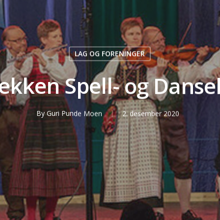
LAG OG FORENINGER
ekken Spell- og Danse
By
Guri Punde Moen
2. desember 2020